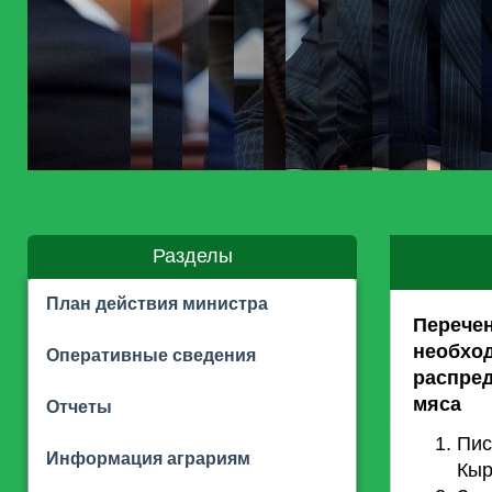
Разделы
План действия министра
Перече
необх
Оперативные сведения
распре
мяса
Отчеты
Пис
Информация аграриям
Кыр