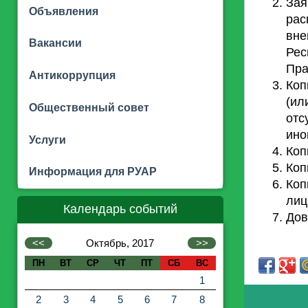
Зая
Объявления
рас
вне
Вакансии
Рес
Пра
Антикоррупция
Коп
(ил
Общественный совет
отс
ино
Услуги
Коп
Коп
Информация для РУАР
Коп
лиц
Календарь событий
Дов
<<
Октябрь, 2017
>>
ПН
ВТ
СР
ЧТ
ПТ
СБ
ВС
1
2
3
4
5
6
7
8