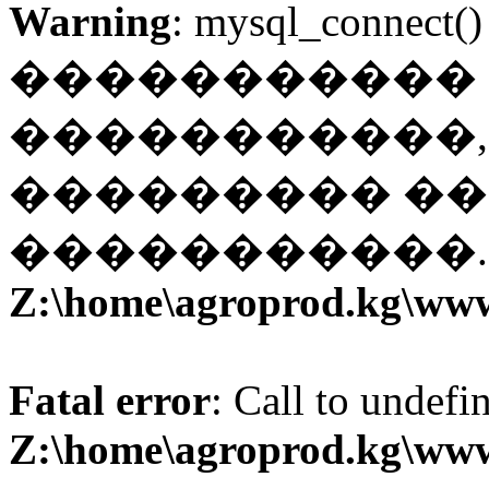
Warning
: mysql_connect()
�����������
�����������, 
��������� ��
�����������. 
Z:\home\agroprod.kg\ww
Fatal error
: Call to undefi
Z:\home\agroprod.kg\ww