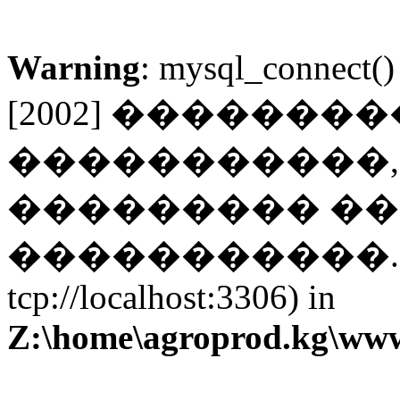
Warning
: mysql_connect()
[2002] �������
�����������, 
��������� ��
�����������. (tryin
tcp://localhost:3306) in
Z:\home\agroprod.kg\ww