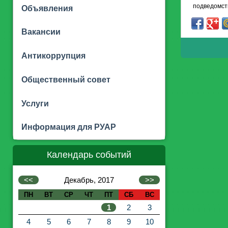
подведомст
Объявления
Вакансии
Антикоррупция
Общественный совет
Услуги
Информация для РУАР
Календарь событий
<<
Декабрь, 2017
>>
ПН
ВТ
СР
ЧТ
ПТ
СБ
ВС
1
2
3
4
5
6
7
8
9
10