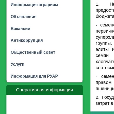
1. На
Информация аграриям
предост
бюджета
Объявления
- семен
Вакансии
первич
суперэ
Антикоррупция
группы,
элиты и
Общественный совет
семян 
хлопчат
Услуги
сортосм
- семе
Информация для РУАР
правом 
пшеницы
Оперативная информация
2. Госу
затрат в