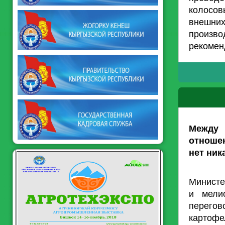
колосов
внешних
произв
рекомен
Между
отноше
нет ник
Министе
и мели
перегов
картоф