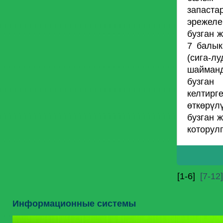
запаст
эрежеле
бузган 
7 балык
(сига-
шайманд
бузган
келтир
өткөрүл
бузган 
которулг
[1-6]
[7-12]
Информационные системы