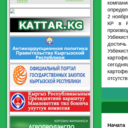
компан
определ
2 ноябр
КР в Р
произво
Узбекис
достичь
Узбеки
картоф
сегодн
картофе
отсутст
Начата