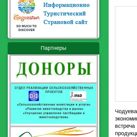
Партнеры
Чодуева
экономи
встреча
продук