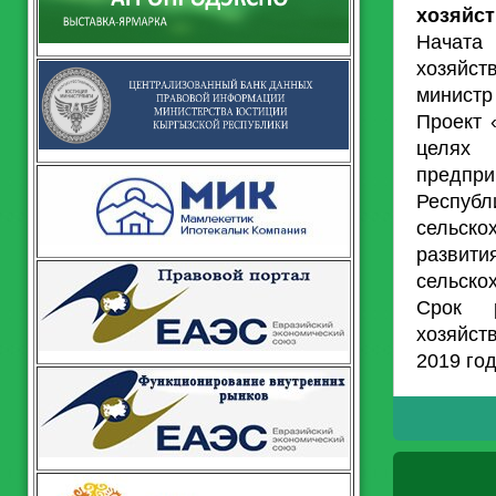
хозяйст
Начата
хозяйст
министр
Проект 
целях 
предпр
Респу
сельск
развит
сельско
Срок р
хозяйст
2019 год