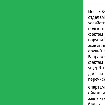
Иссык-К
отделам
хозяйст
целью п
фактам 
наруши
экземпл
орудий 
В право
фактам 
ущерб п
добычи 
перечис
епарта
аймакт
жыйынты
балык 