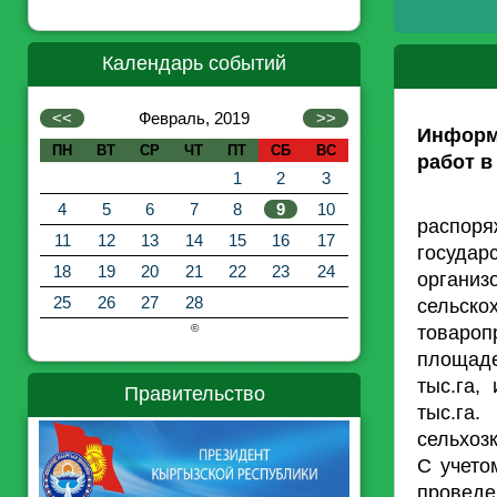
Календарь событий
<<
Февраль, 2019
>>
Информ
ПН
ВТ
СР
ЧТ
ПТ
СБ
ВС
работ в
1
2
3
На ос
4
5
6
7
8
9
10
распоря
11
12
13
14
15
16
17
государ
18
19
20
21
22
23
24
орган
25
26
27
28
сельско
товаро
©
площаде
тыс.га
Правительство
тыс.га
сельхозк
С учето
проведе