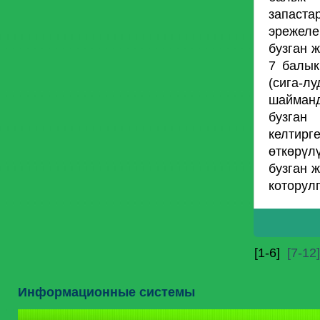
запаст
эрежеле
бузган 
7 балык
(сига-
шайманд
бузган
келтир
өткөрүл
бузган 
которулг
[1-6]
[7-12]
Информационные системы