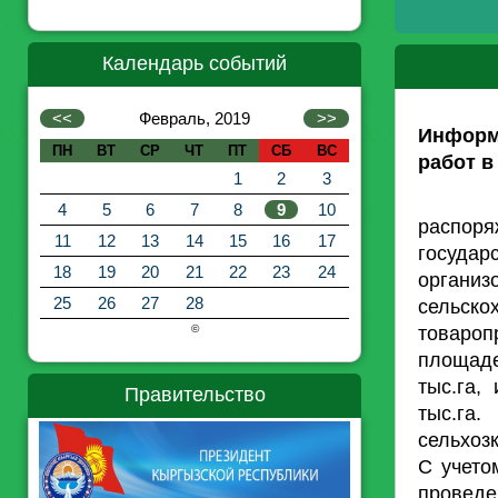
Календарь событий
<<
Февраль, 2019
>>
Информ
ПН
ВТ
СР
ЧТ
ПТ
СБ
ВС
работ в
1
2
3
На ос
4
5
6
7
8
9
10
распоря
11
12
13
14
15
16
17
государ
18
19
20
21
22
23
24
орган
25
26
27
28
сельско
товаро
©
площаде
тыс.га
Правительство
тыс.га
сельхозк
С учето
проведе