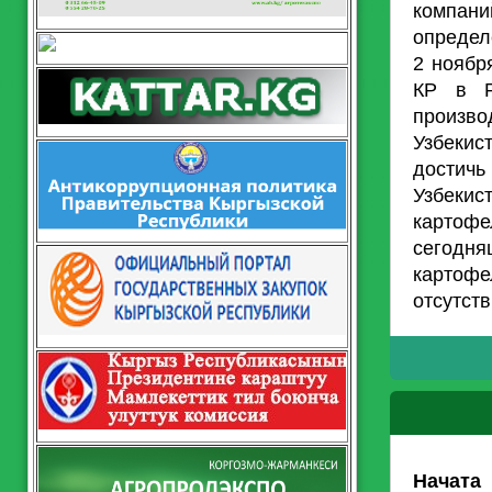
компан
определ
2 ноябр
КР в Р
произво
Узбекис
достичь
Узбеки
картоф
сегодн
картофе
отсутст
Начата