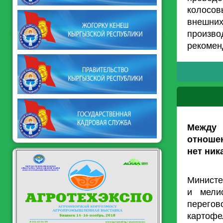
колосов
внешних
произв
рекомен
Между
отноше
нет ник
Министе
и мели
перегов
картоф