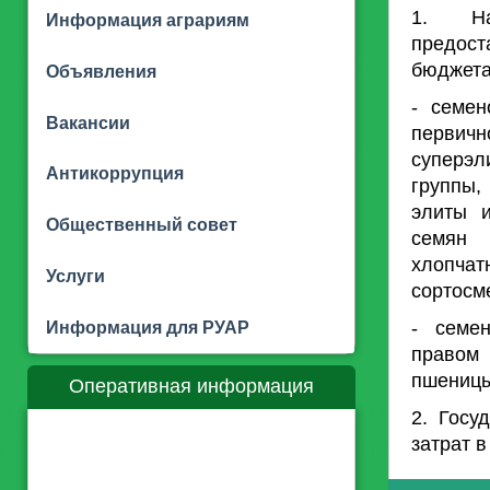
1. На
Информация аграриям
предост
бюджета
Объявления
- семен
Вакансии
первич
суперэ
Антикоррупция
группы,
элиты и
Общественный совет
семян 
хлопчат
Услуги
сортосм
- семе
Информация для РУАР
правом 
пшеницы
Оперативная информация
2. Госу
затрат в