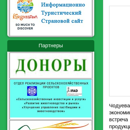
Партнеры
Чодуева
экономи
встреча
продук