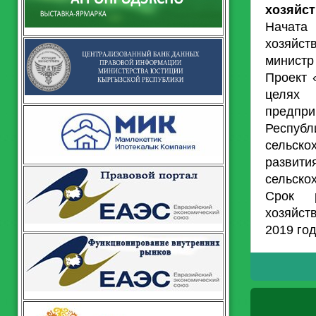
хозяйст
Начата
хозяйст
министр
Проект 
целях 
предпр
Респу
сельск
развит
сельско
Срок р
хозяйст
2019 год