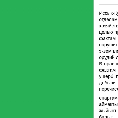
Иссык-К
отделам
хозяйст
целью п
фактам 
наруши
экземпл
орудий 
В право
фактам 
ущерб п
добычи 
перечис
епарта
аймакт
жыйынты
балык 