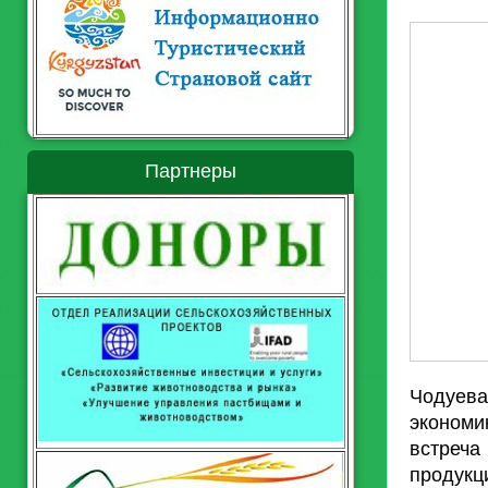
Партнеры
Чодуева
экономи
встреча
продук