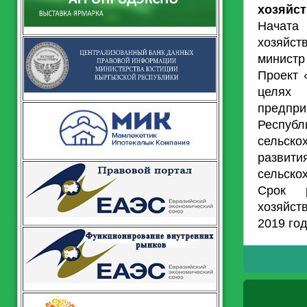
хозяйст
Начата
хозяйст
министр
Проект 
целях 
предпр
Респу
сельск
развит
сельско
Срок р
хозяйст
2019 год