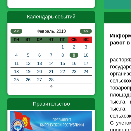
Календарь событий
<<
Февраль, 2019
>>
Информ
ПН
ВТ
СР
ЧТ
ПТ
СБ
ВС
работ в
1
2
3
На ос
4
5
6
7
8
9
10
распоря
11
12
13
14
15
16
17
государ
18
19
20
21
22
23
24
орган
25
26
27
28
сельско
товаро
©
площаде
тыс.га
Правительство
тыс.га
сельхозк
С учето
проведе