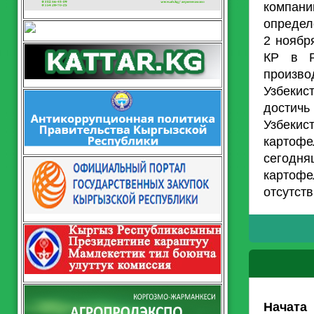
компан
определ
2 ноябр
КР в Р
произво
Узбекис
достичь
Узбеки
картоф
сегодн
картофе
отсутст
Начата