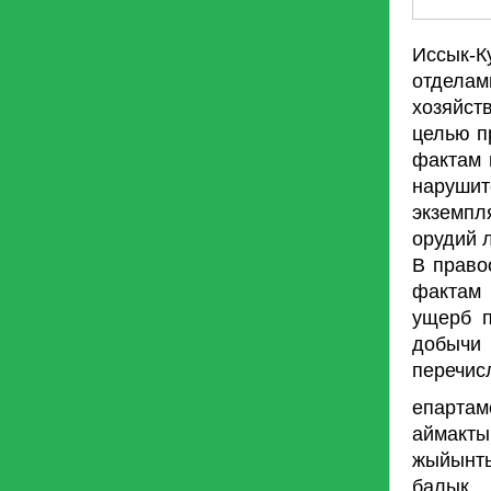
Иссык-К
отделам
хозяйст
целью п
фактам 
наруши
экземпл
орудий 
В право
фактам 
ущерб п
добычи 
перечис
епарта
аймакт
жыйынты
балык 