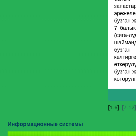
запаст
эрежеле
бузган 
7 балык
(сига-
шайманд
бузган
келтир
өткөрүл
бузган 
которулг
[1-6]
[7-12]
Информационные системы