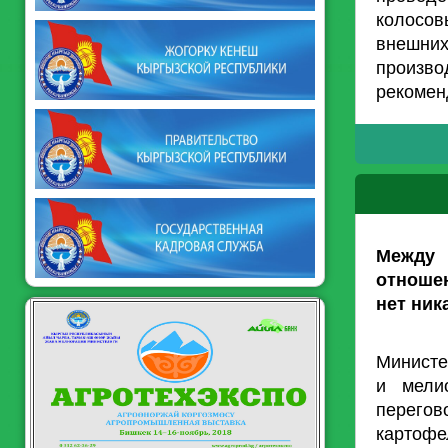
колосов
внешних
произв
рекомен
Между
отноше
нет ник
Министе
и мели
перегов
картоф