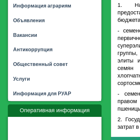
1. На
Информация аграриям
предост
бюджета
Объявления
- семен
Вакансии
первич
суперэ
Антикоррупция
группы,
элиты и
Общественный совет
семян 
хлопчат
Услуги
сортосм
- семе
Информация для РУАР
правом 
пшеницы
Оперативная информация
2. Госу
затрат в