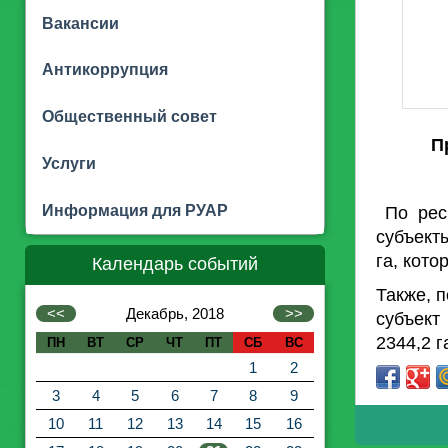
Вакансии
Антикоррупция
Общественный совет
П
Услуги
Информация для РУАР
По респ
субъект
га, кот
Календарь событий
Также, 
<<
Декабрь, 2018
>>
субъект
2344,2 г
ПН
ВТ
СР
ЧТ
ПТ
СБ
ВС
1
2
3
4
5
6
7
8
9
10
11
12
13
14
15
16