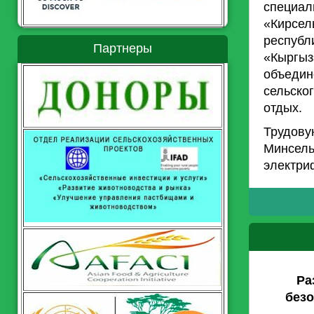
специа
«Кирсе
респуб
Партнеры
«Кыргы
объедин
сельско
отдых.
Трудов
Минсель
электри
Ра
безо