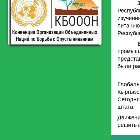
3 дека
Республ
изучен
питани
Республ
В Мини
промышл
предста
были ра
Прошло
Глобаль
Кыргызс
Сегодня
штата.
Движени
решить 