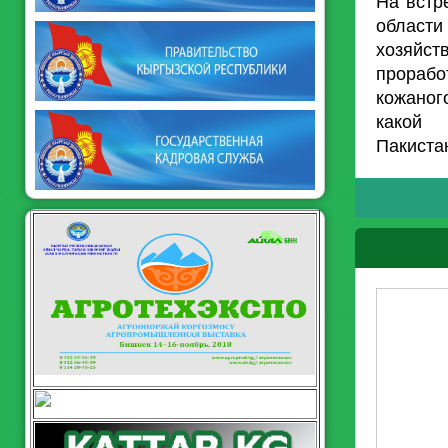
На встр
области
хозяйс
прорабо
кожаног
какой 
Пакиста