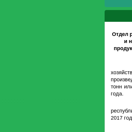
Отдел 
и 
продук
хозяйс
произвед
тонн ил
года.
Следуе
республ
2017 год
Увелич