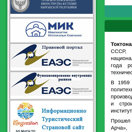
Токтон
СССР, 
национа
года р
техниче
В 1959 
полите
произво
и строи
институ
Прошел
Арча»,