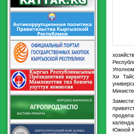
хозяйст
Респуб
Уполном
Хи Тай
универ
Министе
Замест
привет
продел
календа
Южной К