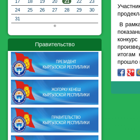
17
18
19
20
21
22
23
Участни
24
25
26
27
28
29
30
продекл
31
В рамка
©
показан
конкурс
Правительство
произв
итогам 
прошло 