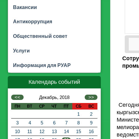
Вакансии
Антикоррупция
Общественный совет
Услуги
Сотру
Информация для РУАР
промы
Календарь событий
<<
Декабрь, 2018
>>
Сегодня
ПН
ВТ
СР
ЧТ
ПТ
СБ
ВС
кыргыз
1
2
Министе
3
4
5
6
7
8
9
мелиора
10
11
12
13
14
15
16
ведомст