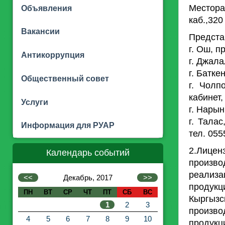
Месторас
Объявления
каб.,320
Вакансии
Предста
г. Ош, п
Антикоррупция
г. Джала
г. Батке
Общественный совет
г. Чолп
кабинет
Услуги
г. Нарын
г. Тала
Информация для РУАР
тел. 055
2.Лице
Календарь событий
произво
реализа
<<
Декабрь, 2017
>>
продукц
ПН
ВТ
СР
ЧТ
ПТ
СБ
ВС
Кыргыз
1
2
3
произв
4
5
6
7
8
9
10
продукц