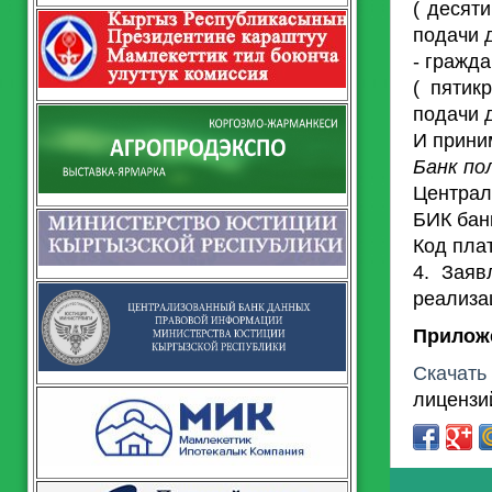
( десят
подачи 
- гражд
( пятик
подачи 
И прини
Банк по
Централ
БИК бан
Код пла
4. Заяв
реализа
Прилож
Скачат
лицензи