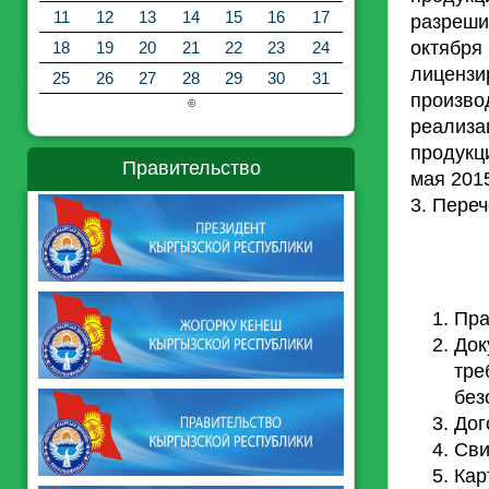
11
12
13
14
15
16
17
разреш
октябр
18
19
20
21
22
23
24
лицензи
25
26
27
28
29
30
31
произво
©
реализа
продукц
Правительство
мая 201
3. Пере
Пра
Док
тре
без
Дог
Сви
Кар