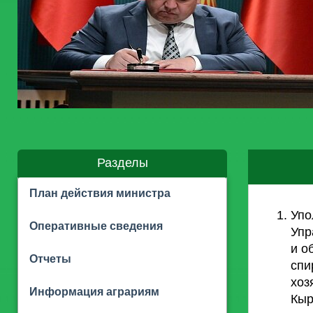
Разделы
План действия министра
Упо
Оперативные сведения
Упр
и о
Отчеты
спи
хоз
Информация аграриям
Кыр