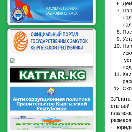
Дей
Пар
нал
нал
Пас
Уст
На 
иск
уст
под
Кви
рас
Ско
3.Плата
статьей
платежа
размера
- юриди