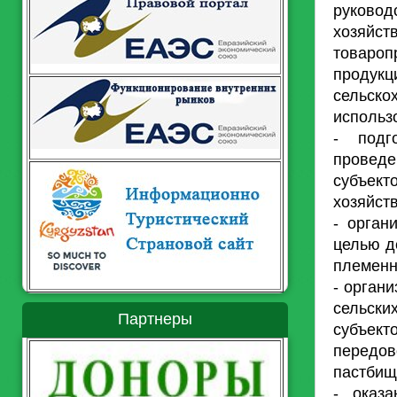
руково
хозяйст
товаро
продукц
сельско
использ
- подг
провед
субъект
хозяйств
- орган
целью д
племенн
- орган
сельски
Партнеры
субъект
передов
пастбищ
- оказ