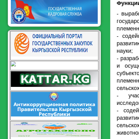
Функци
- выраб
госуда
племенн
- содей
развити
науки;
- разра
и осущ
субъек
племе
сельско
- уча
исследо
- соде
развит
сельск
животно