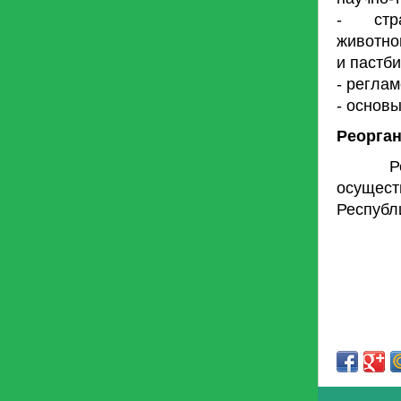
- стра
животно
и пастб
- регла
- основ
Реорган
Реорга
осущест
Республ