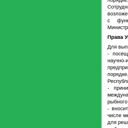
порядке
Сотрудн
возложе
с функ
Министр
Права 
Для вып
- посещ
научно-
предпри
порядк
Республ
- прин
междун
рыбного
- вноси
числе м
для реш