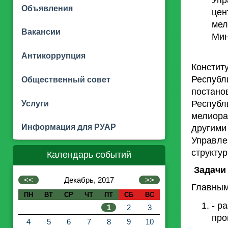
Упр
Объявления
цен
мел
Вакансии
Мин
Управл
Антикоррупция
Констит
Респуб
Общественный совет
постано
Республ
Услуги
мелиора
Информация для РУАР
другими
Управле
структу
Календарь событий
Задачи
<<
Декабрь, 2017
>>
Главным
ПН
ВТ
СР
ЧТ
ПТ
СБ
ВС
- р
1
2
3
про
4
5
6
7
8
9
10