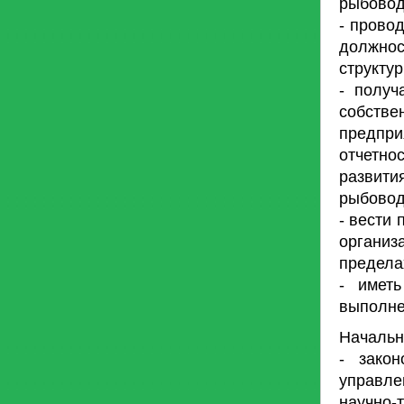
рыбовод
- прово
должно
структу
- получ
собстве
предпри
отчетн
развити
рыбовод
- вести
органи
предела
- имет
выполне
Начальн
- закон
управл
научно-