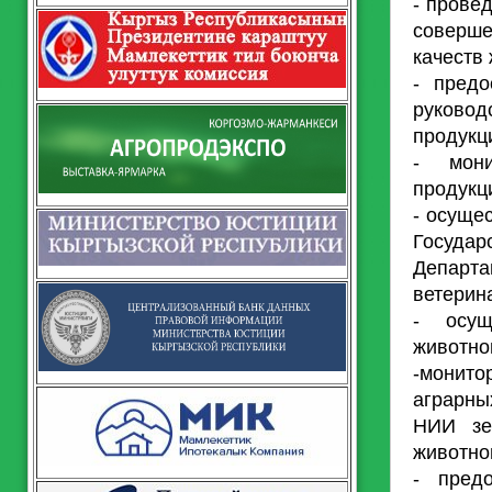
- прове
соверш
качеств
- предо
руково
продукц
- мони
продукц
- осуще
Госуда
Департ
ветерин
- осущ
животно
-монит
аграрны
НИИ зе
животно
- предо