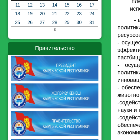
пле
11
12
13
14
15
16
17
исп
18
19
20
21
22
23
24
- выра
25
26
27
28
29
30
31
политик
©
ресурсо
- осуще
Правительство
эффект
пастбищ
- осущ
политик
инновац
- обесп
животно
-содейс
науки и 
-содей
обеспеч
экономи