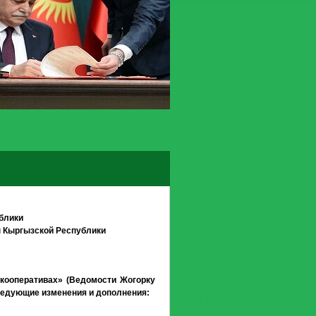
блики
н Кыргызской Республики
кооперативах» (Ведомости Жогорку
 следующие изменения и дополнения: