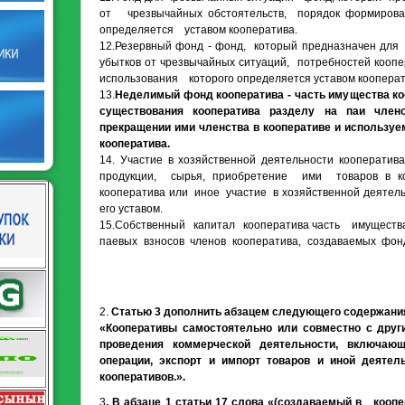
от чрезвычайных обстоятельств, порядок формиро
определяется уставом кооператива.
12.Резервный фонд - фонд, который предназначен для
убытков от чрезвычайных ситуаций, потребностей ко
использования которого определяется уставом кооперат
13.
Неделимый фонд кооператива - часть имущества ко
существования кооператива разделу на паи член
прекращении ими членства в кооперативе и используе
кооператива.
14. Участие в хозяйственной деятельности кооперати
продукции, сырья, приобретение ими товаров в ко
кооператива или иное участие в хозяйственной деятель
его уставом.
15.Собственный капитал кооператива часть имущества
паевых взносов членов кооператива, создаваемых фон
2.
Статью 3 дополнить абзацем следующего содержани
«Кооперативы самостоятельно или совместно с дру
проведения коммерческой деятельности, включающ
операции, экспорт и импорт товаров и иной деятел
кооперативов.».
3
. В абзаце 1 статьи 17 слова «
(создаваемый в коопе