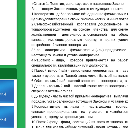
«Статья 1. Понятия, используемые в настоящем Законе
В настоящем Законе используются следующие понятия:
1.Кооператив - добровольное объединение физических и 
целью удовлетворения своих экономических и иных потр
2.Сельскохозяйственный кооператив добровольное 
товаропроизводителей на основе членства для совм
хозяйственной деятельности, основанной на объе
взносов, имеющих денежную оценку, в целях удов
потребностей членов кооператива.
3.Член кооператива - физическое и (или) юридическое
настоящего Закона и устава кооператива.
4.Работник - лицо, которое привлекается на рабо
специальности, квалификации или должности.
5.Паевой взнос (пай) - взнос члена кооператива в п
также имуществом. Паевой взнос может быть обязательн
6.Обязательный пай - паевой взнос члена кооператива, в
7.Дополнительный пай - паевой взнос члена кооперат
сверх обязательного пая.
8.Дивиденд - часть чистой прибыли кооператива, выплач
порядке, установленном настоящим Законом и уставом к
9.Кооперативные выплаты - часть дохода коопера
членами пропорционально их участию в хозяйствен
условиях, предусмотренных уставом.
10.Паевой фонд - фонд, состоящий из паевых взносов, в
11.Фонд для чрезвычайных ситуаций - фонд, который 