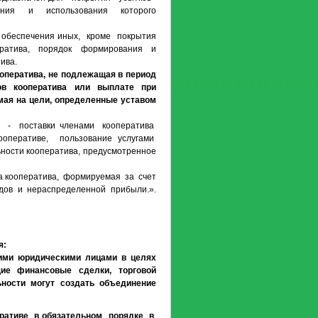
вания и использования которого
 обеспечения иных, кроме покрытия
оператива, порядок формирования и
ива.
оператива, не подлежащая в период
ов кооператива или выплате при
мая на цели, определенные уставом
ва - поставки членами кооператива
оперативе, пользование услугами
ности кооператива, предусмотренное
 кооператива, формируемая за счет
дов и нераспределенной прибыли.».
я:
гими юридическими лицами в целях
ие финансовые сделки, торговой
ьности могут создать объединение
ративе в обязательном порядке в