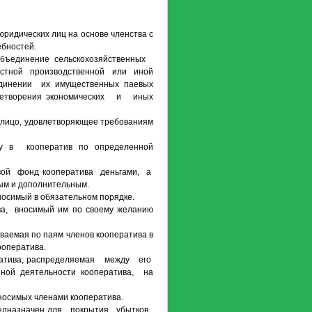
юридических лиц на основе членства с
ебностей.
объединение сельскохозяйственных
естной производственной или иной
динении их имущественных паевых
летворения экономических и иных
 лицо, удовлетворяющее требованиям
ту в кооператив по определенной
аевой фонд кооператива деньгами, а
ым и дополнительным.
носимый в обязательном порядке.
ива, вносимый им по своему желанию
иваемая по паям членов кооператива в
ооператива.
тива, распределяемая между его
ной деятельности кооператива, на
носимых членами кооператива.
предназначен для покрытия убытков