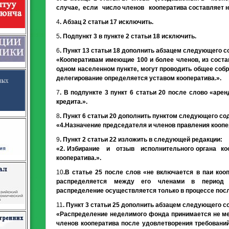
случае, если число членов кооператива составляет н
4
. Абзац 2 статьи 17 исключить.
5
. Подпункт 3 в пункте 2 статьи 18 исключить.
6
. Пункт 13 статьи 18 дополнить абзацем следующего 
«Кооперативам имеющие 100 и более членов, из соста
одном населенном пункте, могут проводить общее соб
делегирование определяется уставом кооператива.».
7
. В подпункте 3 пункт 6 статьи 20 после слово «ар
кредита.».
8
. Пункт 6 статьи 20 дополнить пунктом следующего со
«4.Назначение председателя и членов правления коопе
9
. Пункт 2 статьи 22 изложить в следующей редакции:
«2. Избирание и отзыв исполнительного органа ко
кооператива.».
10
.В статье 25 после слов «не включается в паи коо
распределяется между его членами в период с
распределение осуществляется только в процессе посл
11
. Пункт 3 статьи 25 дополнить абзацем следующего с
«Распределение неделимого фонда принимается не ме
членов кооператива после удовлетворения требовани