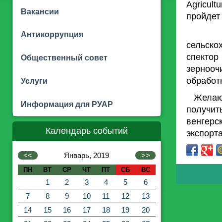
Agricul
Вакансии
пройдет 
Более 
Антикоррупция
сельско
спекто
Общественный совет
зерноо
обработ
Услуги
Желающ
Информация для РУАР
получит
венг
Календарь событий
экспорта
<<
Январь, 2019
>>
ПН
ВТ
СР
ЧТ
ПТ
СБ
ВС
1
2
3
4
5
6
7
8
9
10
11
12
13
14
15
16
17
18
19
20