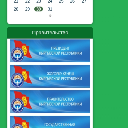
21
22
23
24
25
26
27
28
29
30
31
©
Правительство