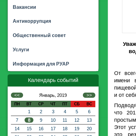
Вакансии
Антикоррупция
Общественный совет
Уваж
Услуги
во
Информация для РУАР
От все
Календарь событий
имени в
пищевой
и от себ
<<
Январь, 2019
>>
ПН
ВТ
СР
ЧТ
ПТ
СБ
ВС
Подводя
1
2
3
4
5
6
что 20
простым
7
8
9
10
11
12
13
Этот ус
14
15
16
17
18
19
20
это рез