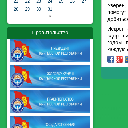
21
22
23
24
25
26
27
Уверен,
28
29
30
31
помогут
©
добитьс
Искренн
Правительство
здоровья
годом 
каждую с